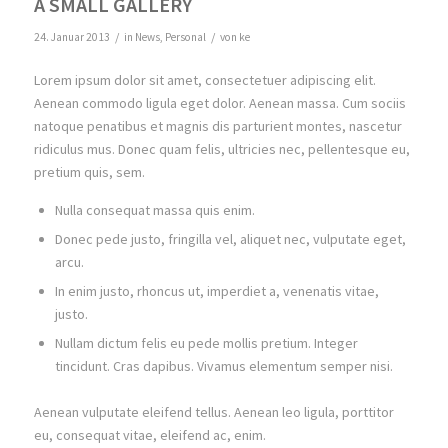
A SMALL GALLERY
/
/
24. Januar 2013
in
News
,
Personal
von
ke
Lorem ipsum dolor sit amet, consectetuer adipiscing elit.
Aenean commodo ligula eget dolor. Aenean massa. Cum sociis
natoque penatibus et magnis dis parturient montes, nascetur
ridiculus mus. Donec quam felis, ultricies nec, pellentesque eu,
pretium quis, sem.
Nulla consequat massa quis enim.
Donec pede justo, fringilla vel, aliquet nec, vulputate eget,
arcu.
In enim justo, rhoncus ut, imperdiet a, venenatis vitae,
justo.
Nullam dictum felis eu pede mollis pretium. Integer
tincidunt. Cras dapibus. Vivamus elementum semper nisi.
Aenean vulputate eleifend tellus. Aenean leo ligula, porttitor
eu, consequat vitae, eleifend ac, enim.